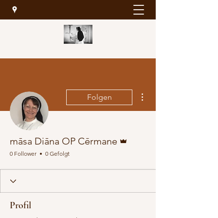
Weitere Optionen
Folgen
Administrator
māsa Diāna OP Cērmane
0 Follower
0 Gefolgt
Profil